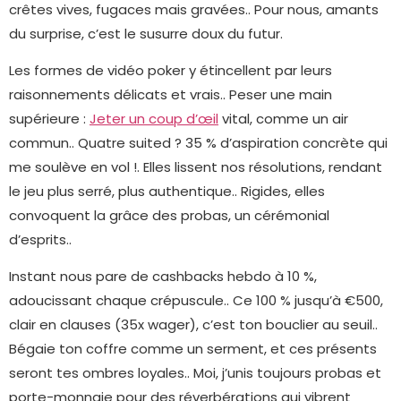
crêtes vives, fugaces mais gravées.. Pour nous, amants
du surprise, c’est le susurre doux du futur.
Les formes de vidéo poker y étincellent par leurs
raisonnements délicats et vrais.. Peser une main
supérieure :
Jeter un coup d’œil
vital, comme un air
commun.. Quatre suited ? 35 % d’aspiration concrète qui
me soulève en vol !. Elles lissent nos résolutions, rendant
le jeu plus serré, plus authentique.. Rigides, elles
convoquent la grâce des probas, un cérémonial
d’esprits..
Instant nous pare de cashbacks hebdo à 10 %,
adoucissant chaque crépuscule.. Ce 100 % jusqu’à €500,
clair en clauses (35x wager), c’est ton bouclier au seuil..
Bégaie ton coffre comme un serment, et ces présents
seront tes ombres loyales.. Moi, j’unis toujours probas et
porte-monnaie pour des réverbérations qui vibrent